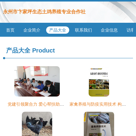
永州市卞家坪生态土鸡养殖专业合作社
首页
企业简介
产品大全
联系我们
企业信息
访客
产品大全
Product
党建引领聚合力 爱心帮扶助脱贫——县城改办党支部“精准扶贫·你我同行”主题党日暨企业爱心捐赠与技术培训活动纪实
家禽养殖与防疫实用技术 构建高效健康养殖体系