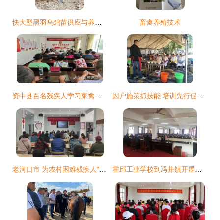
快大型黑羽乌鸡苗供应与养殖技术培训指南
畜禽养殖技术
资中县百名残疾人学习家禽养殖技术，全力拓宽特护群体就业创业新渠道
因户施策抓技能 培训先行促增收——临潭县扎实开展家禽养殖技术培训工作纪实
老河口市 为农村困难残疾人“量体裁衣”，家禽养殖技术培训点亮希望之路
霍邱工业学校到冯井镇开展脱贫稳就业技能培训 家禽养殖技术培训助力乡村振兴