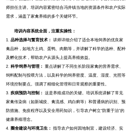
师担任主讲。培训内容紧密结合冯井镇当地的资源条件和农户实际
需求，涵盖了家禽养殖的多个关键环节。
培训内容系统全面，注重实操性：
1.
品种选择与繁育技术：
讲师详细介绍了适合本地饲养的优良家
禽品种，如地方土鸡、蛋鸭、肉鹅等，并讲解了科学的选种、配种
及孵化技术，帮助农户从源头上提高养殖效益。
2.
科学饲养与管理：
重点讲解了不同生长阶段家禽的营养需求、
饲料配制与投喂方法，以及科学的饲养密度、温度、湿度、光照等
环境控制要点。强调了精细化管理和日常观察的重要性。
3.
疾病预防与控制：
这是养殖成功的关键。培训系统讲解了常见
家禽传染病（如新城疫、禽流感、鸡白痢等）和普通病的识别、预
防措施、免疫程序以及安全用药知识，引导农户树立“防重于治”的
健康养殖理念。
4.
圈舍建设与环境卫生：
指导农户如何因地制宜，建设经济、实