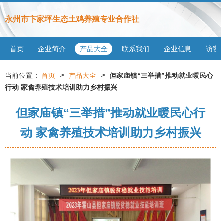
永州市卞家坪生态土鸡养殖专业合作社
首页
企业简介
产品大全
联系我们
企业信息
访客
>
>
当前位置：
首页
产品大全
但家庙镇“三举措”推动就业暖民心
行动 家禽养殖技术培训助力乡村振兴
但家庙镇“三举措”推动就业暖民心行
动 家禽养殖技术培训助力乡村振兴