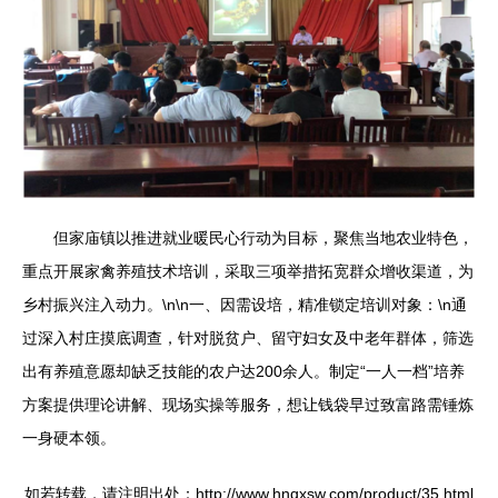
但家庙镇以推进就业暖民心行动为目标，聚焦当地农业特色，
重点开展家禽养殖技术培训，采取三项举措拓宽群众增收渠道，为
乡村振兴注入动力。\n\n一、因需设培，精准锁定培训对象：\n通
过深入村庄摸底调查，针对脱贫户、留守妇女及中老年群体，筛选
出有养殖意愿却缺乏技能的农户达200余人。制定“一人一档”培养
方案提供理论讲解、现场实操等服务，想让钱袋早过致富路需锤炼
一身硬本领。
如若转载，请注明出处：http://www.hnqxsw.com/product/35.html