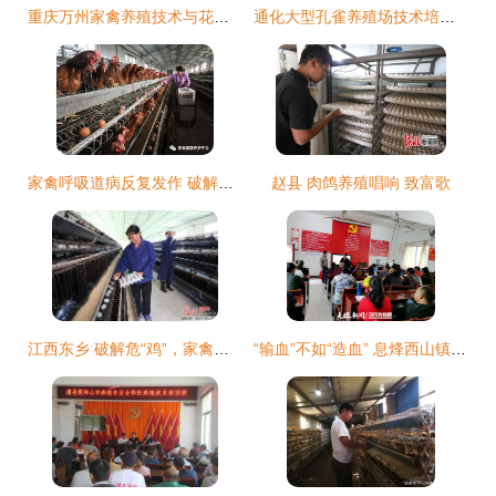
重庆万州家禽养殖技术与花边鸭苗、麻鸭苗市场探析
通化大型孔雀养殖场技术培训 打造专业家禽养殖新典范
家禽呼吸道病反复发作 破解困局的系统方法与养殖培训核心要点
赵县 肉鸽养殖唱响 致富歌
江西东乡 破解危“鸡”，家禽养殖业逐步恢复“元气”
“输血”不如“造血” 息烽西山镇开展家禽养殖员技能培训班侧记