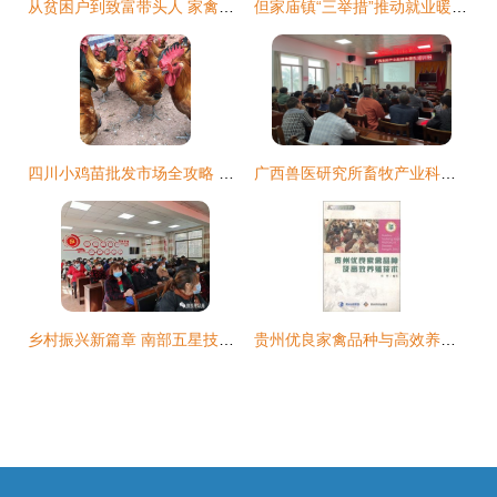
从贫困户到致富带头人 家禽养殖技术培训的破局之路
但家庙镇“三举措”推动就业暖民心行动 家禽养殖技术培训助力乡村振兴
四川小鸡苗批发市场全攻略 价格、渠道与家禽养殖技术培训指南
广西兽医研究所畜牧产业科技先锋队赴玉林市兴业县开展技术服务活动 提升家禽养殖技术，助力乡村振兴
乡村振兴新篇章 南部五星技校家禽养殖工培训结业典礼在定水镇马鞍山村圆满举行
贵州优良家禽品种与高效养殖技术培训指南