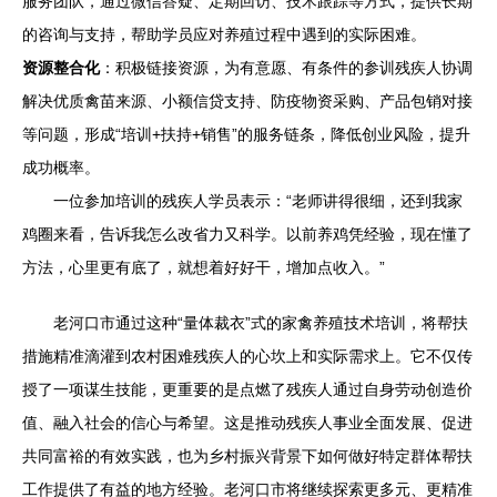
服务团队，通过微信答疑、定期回访、技术跟踪等方式，提供长期
的咨询与支持，帮助学员应对养殖过程中遇到的实际困难。
资源整合化
：积极链接资源，为有意愿、有条件的参训残疾人协调
解决优质禽苗来源、小额信贷支持、防疫物资采购、产品包销对接
等问题，形成“培训+扶持+销售”的服务链条，降低创业风险，提升
成功概率。
一位参加培训的残疾人学员表示：“老师讲得很细，还到我家
鸡圈来看，告诉我怎么改省力又科学。以前养鸡凭经验，现在懂了
方法，心里更有底了，就想着好好干，增加点收入。”
老河口市通过这种“量体裁衣”式的家禽养殖技术培训，将帮扶
措施精准滴灌到农村困难残疾人的心坎上和实际需求上。它不仅传
授了一项谋生技能，更重要的是点燃了残疾人通过自身劳动创造价
值、融入社会的信心与希望。这是推动残疾人事业全面发展、促进
共同富裕的有效实践，也为乡村振兴背景下如何做好特定群体帮扶
工作提供了有益的地方经验。老河口市将继续探索更多元、更精准