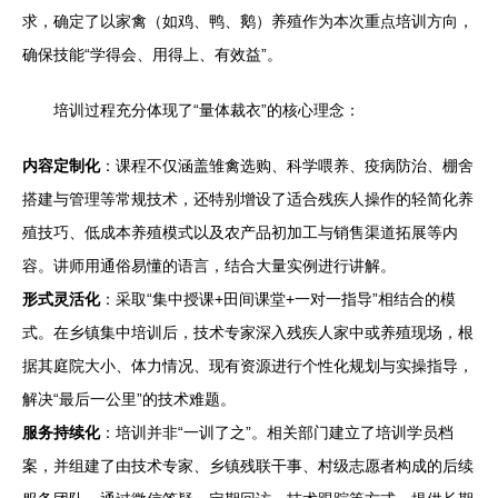
求，确定了以家禽（如鸡、鸭、鹅）养殖作为本次重点培训方向，
确保技能“学得会、用得上、有效益”。
培训过程充分体现了“量体裁衣”的核心理念：
内容定制化
：课程不仅涵盖雏禽选购、科学喂养、疫病防治、棚舍
搭建与管理等常规技术，还特别增设了适合残疾人操作的轻简化养
殖技巧、低成本养殖模式以及农产品初加工与销售渠道拓展等内
容。讲师用通俗易懂的语言，结合大量实例进行讲解。
形式灵活化
：采取“集中授课+田间课堂+一对一指导”相结合的模
式。在乡镇集中培训后，技术专家深入残疾人家中或养殖现场，根
据其庭院大小、体力情况、现有资源进行个性化规划与实操指导，
解决“最后一公里”的技术难题。
服务持续化
：培训并非“一训了之”。相关部门建立了培训学员档
案，并组建了由技术专家、乡镇残联干事、村级志愿者构成的后续