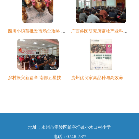
四川小鸡苗批发市场全攻略 价格、渠道与家禽养殖技术培训指南
广西兽医研究所畜牧产业科技先锋队赴玉林市兴业县开展技术服务活动 提升家禽养殖技术，助力乡村振兴
乡村振兴新篇章 南部五星技校家禽养殖工培训结业典礼在定水镇马鞍山村圆满举行
贵州优良家禽品种与高效养殖技术培训指南
地址：永州市零陵区邮亭圩镇小木口村小学
电话：0746-78**