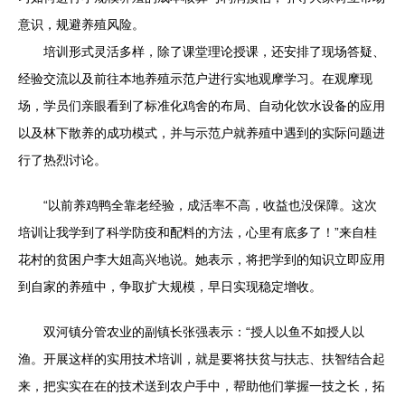
意识，规避养殖风险。
培训形式灵活多样，除了课堂理论授课，还安排了现场答疑、
经验交流以及前往本地养殖示范户进行实地观摩学习。在观摩现
场，学员们亲眼看到了标准化鸡舍的布局、自动化饮水设备的应用
以及林下散养的成功模式，并与示范户就养殖中遇到的实际问题进
行了热烈讨论。
“以前养鸡鸭全靠老经验，成活率不高，收益也没保障。这次
培训让我学到了科学防疫和配料的方法，心里有底多了！”来自桂
花村的贫困户李大姐高兴地说。她表示，将把学到的知识立即应用
到自家的养殖中，争取扩大规模，早日实现稳定增收。
双河镇分管农业的副镇长张强表示：“授人以鱼不如授人以
渔。开展这样的实用技术培训，就是要将扶贫与扶志、扶智结合起
来，把实实在在的技术送到农户手中，帮助他们掌握一技之长，拓