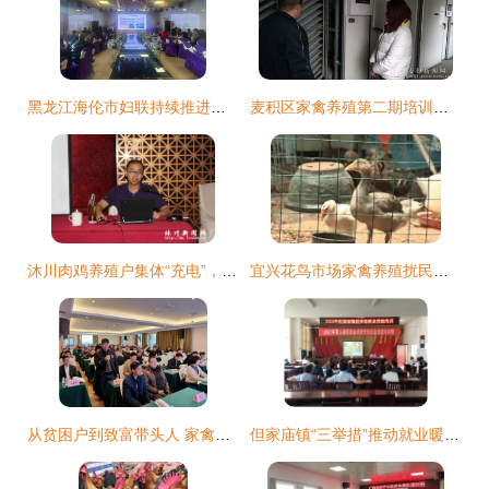
黑龙江海伦市妇联持续推进大鹅养殖技术培训 赋能家禽养殖新篇章
麦积区家禽养殖第二期培训班正式开班 聚焦技术赋能，助力产业升级
沐川肉鸡养殖户集体“充电”，家禽养殖技术培训助力产业升级
宜兴花鸟市场家禽养殖扰民问题与技术支持方案探讨
从贫困户到致富带头人 家禽养殖技术培训的破局之路
但家庙镇“三举措”推动就业暖民心行动 家禽养殖技术培训助力乡村振兴