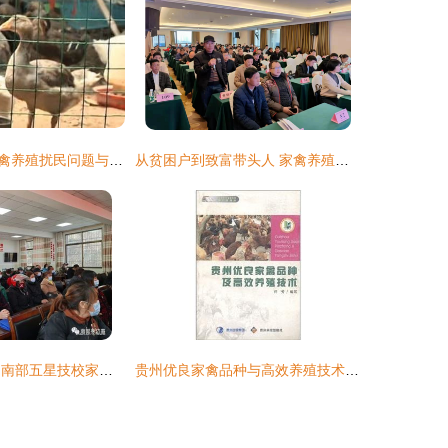
宜兴花鸟市场家禽养殖扰民问题与技术支持方案探讨
从贫困户到致富带头人 家禽养殖技术培训的破局之路
乡村振兴新篇章 南部五星技校家禽养殖工培训结业典礼在定水镇马鞍山村圆满举行
贵州优良家禽品种与高效养殖技术培训指南