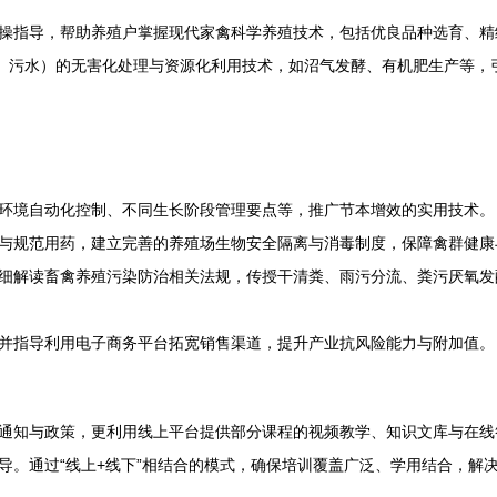
操指导，帮助养殖户掌握现代家禽科学养殖技术，包括优良品种选育、精
便、污水）的无害化处理与资源化利用技术，如沼气发酵、有机肥生产等，
环境自动化控制、不同生长阶段管理要点等，推广节本增效的实用技术。
与规范用药，建立完善的养殖场生物安全隔离与消毒制度，保障禽群健康
细解读畜禽养殖污染防治相关法规，传授干清粪、雨污分流、粪污厌氧发
并指导利用电子商务平台拓宽销售渠道，提升产业抗风险能力与附加值。
通知与政策，更利用线上平台提供部分课程的视频教学、知识文库与在线
导。通过“线上+线下”相结合的模式，确保培训覆盖广泛、学用结合，解