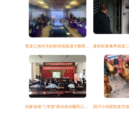
黑龙江海伦市妇联持续推进大鹅养殖技术培训 赋能家禽养殖新篇章
但家庙镇“三举措”推动就业暖民心行动 家禽养殖技术培训助力乡村振兴